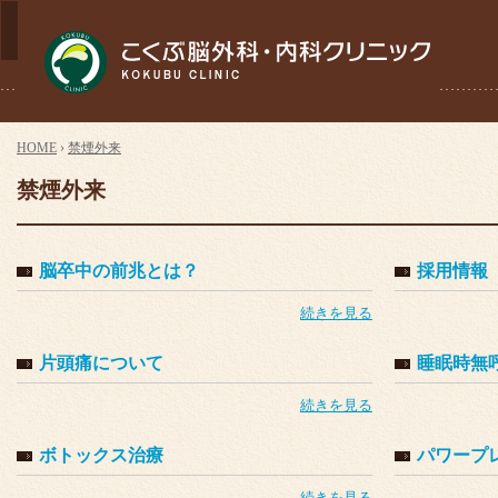
HOME
›
禁煙外来
禁煙外来
脳卒中の前兆とは？
採用情報
続きを見る
片頭痛について
睡眠時無
続きを見る
ボトックス治療
パワープ
続きを見る